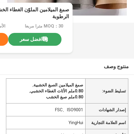
الرطوبة
MOQ：30 مترا مربعا
الأسعا
افضل سعر
منتوج وصف
صمغ الميلامين الصبغ الخشبية
,
تسليط الضوء:
0.80ملم الأثاث الغطاء الخشبي
,
0.80ملم صبغ الخشب
إصدار الشهادات
FSC、ISO9001
اسم العلامة التجارية
YingHui