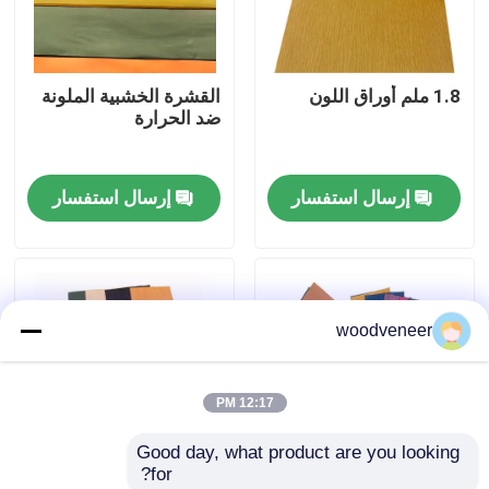
جولة في المعمل
1.8 ملم أوراق اللون
القشرة الخشبية الملونة
ضد الحرارة
رقابة جودة
إرسال استفسار
إرسال استفسار
اتصل بنا
اطلب اقتباس
woodveneer
قشرة الخشب الطبيعي
12:17 PM
قشرة خشب مصبوغة
Good day, what product are you looking 
for?
قشرة الأرضيات الخشبية
الملفات الخشبية الملونة
اللون Rotary Cut