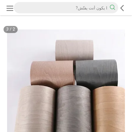
3
/
2