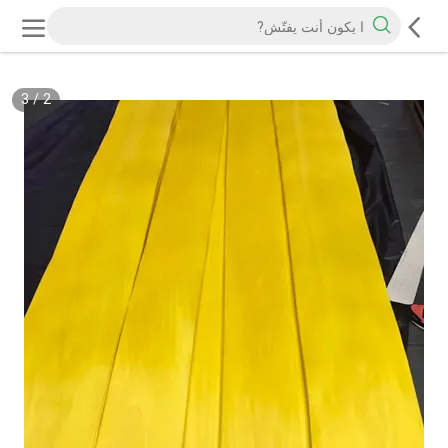
3
/
2