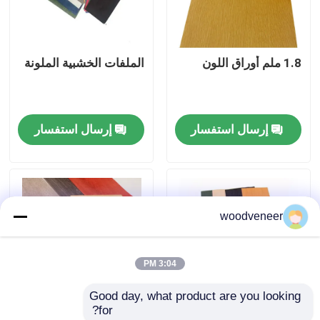
جولة في المعمل
1.8 ملم أوراق اللون
الملفات الخشبية الملونة
رقابة جودة
إرسال استفسار
إرسال استفسار
اتصل بنا
اطلب اقتباس
woodveneer
قشرة الخشب الطبيعي
3:04 PM
قشرة خشب مصبوغة
Good day, what product are you looking 
for?
قشرة الأرضيات الخشبية
اللون Rotary Cut
1.6 ملم الخشب الملون