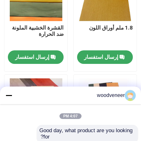
جولة في المعمل
1.8 ملم أوراق اللون
القشرة الخشبية الملونة
ضد الحرارة
رقابة جودة
إرسال استفسار
إرسال استفسار
اتصل بنا
اطلب اقتباس
woodveneer
قشرة الخشب الطبيعي
4:07 PM
قشرة خشب مصبوغة
Good day, what product are you looking 
for?
قشرة الأرضيات الخشبية
اللون Rotary Cut
1.6 ملم الخشب الملون