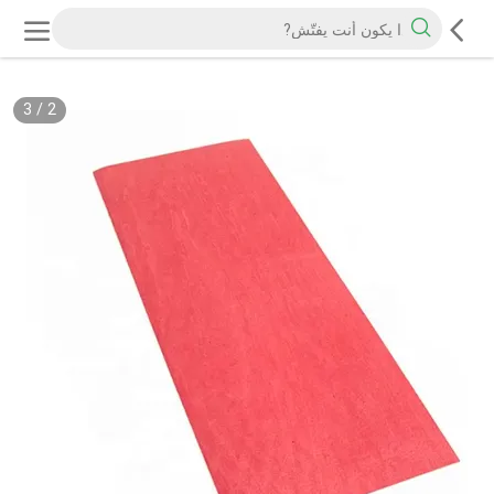
3
/
2