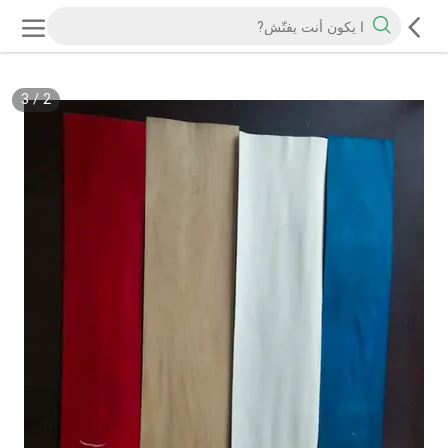
3
/
2