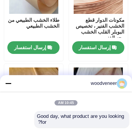
جولة في المعمل
مكونات الدوار قطع
طلاء الخشب الطبيعي من
الخشب الفنير ، تخصيص
الخشب الطبيعي
البوبلر القلب الخشب
رقابة جودة
وجه الفنير
إرسال استفسار
إرسال استفسار
اتصل بنا
اطلب اقتباس
woodveneer
قشرة الخشب الطبيعي
10:45 AM
قشرة خشب مصبوغة
Good day, what product are you looking 
for?
E2 الدوار قطع فنير البوخ
أوراق الخشب الطبيعي
قشرة الأرضيات الخشبية
، 0.3mm سمك ورقة فنير
0.6mm-3.0mm للحرف