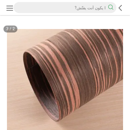
3
/
2