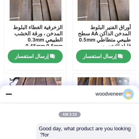
جولة في المعمل
أوراق الفنير البلوط
الزخرفية الغطاء البلوط
المدخن الداكن AA سطح
المدخن ، ورقة الخشب
رقابة جودة
طبيعي متطاطي 0.5mm
الطبيعي 0.3mm
قابلة للتخصيص
0.45mm 0.5mm
إرسال استفسار
إرسال استفسار
اتصل بنا
اطلب اقتباس
woodveneer
قشرة الخشب الطبيعي
3:10 AM
قشرة خشب مصبوغة
Good day, what product are you looking 
for?
قشرة الأرضيات الخشبية
الخشب البريمولا الخشب
الفنير المدخن متعدد