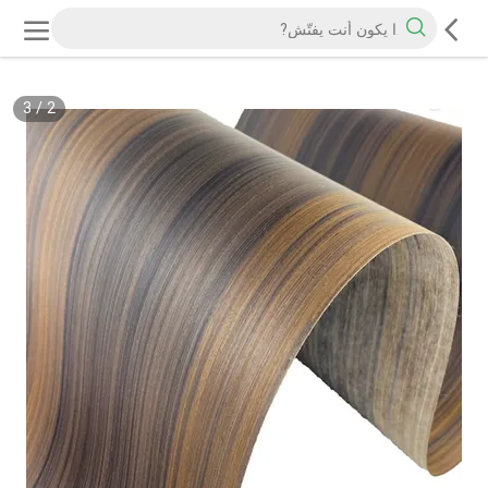
3
/
2