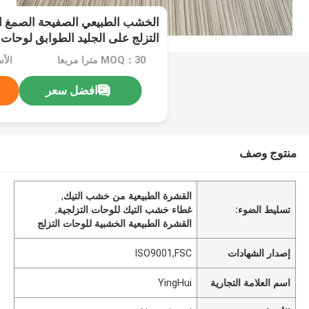
الخشب الطبيعي الصفيحة الصمغ ال
التزلج على الجليد الطوابق لوحات 
MOQ：30 مترا مربعا
الأسعا
افضل سعر
منتوج وصف
القشرة الطبيعية من خشب التيك
,
تسليط الضوء:
غطاء خشب التيك للوحات التزلجية
,
القشرة الطبيعية الخشبية للوحات التزلج
إصدار الشهادات
ISO9001,FSC
اسم العلامة التجارية
YingHui