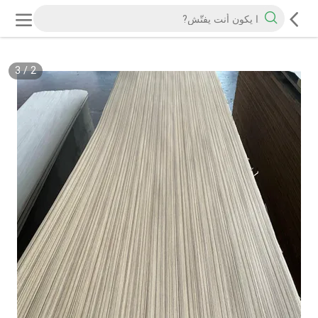
3
/
2