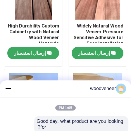
جولة في المعمل
High Durability Custom
Widely Natural Wood
Cabinetry with Natural
Veneer Pressure
رقابة جودة
Wood Veneer
Sensitive Adhesive for
Nontoxic
Easy Installation
إرسال استفسار
إرسال استفسار
اتصل بنا
اطلب اقتباس
woodveneer
قشرة الخشب الطبيعي
1:05 PM
قشرة خشب مصبوغة
Good day, what product are you looking 
for?
قشرة الأرضيات الخشبية
Widely Sturdy Genuine
Moisture Resistant