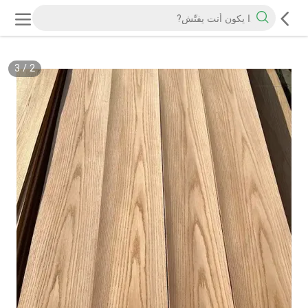
3
/
2