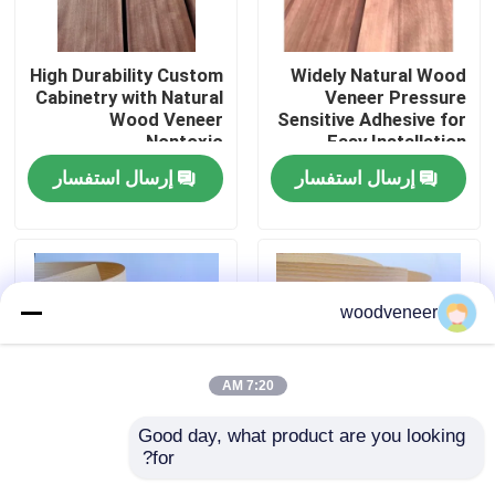
جولة في المعمل
High Durability Custom
Widely Natural Wood
Cabinetry with Natural
Veneer Pressure
Wood Veneer
Sensitive Adhesive for
رقابة جودة
Nontoxic
Easy Installation
إرسال استفسار
إرسال استفسار
اتصل بنا
اطلب اقتباس
woodveneer
قشرة الخشب الطبيعي
7:20 AM
قشرة خشب مصبوغة
Good day, what product are you looking 
for?
Widely Sturdy Genuine
Moisture Resistant
قشرة الأرضيات الخشبية
Wood Veneer
Natural Wood Veneer