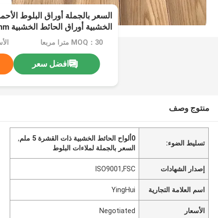
السعر بالجملة أوراق البلوط الأح
الخشبية أوراق الحائط الخشبية 0.5mm لأثاث الأرضيات
MOQ：30 مترا مربعا
الأسعا
افضل سعر
منتوج وصف
0ألواح الحائط الخشبية ذات القشرة 5 ملم
,
تسليط الضوء:
السعر بالجملة لملاءات البلوط
إصدار الشهادات
ISO9001,FSC
اسم العلامة التجارية
YingHui
الأسعار
Negotiated