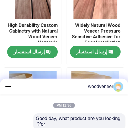
جولة في المعمل
High Durability Custom
Widely Natural Wood
Cabinetry with Natural
Veneer Pressure
رقابة جودة
Wood Veneer
Sensitive Adhesive for
Nontoxic
Easy Installation
إرسال استفسار
إرسال استفسار
اتصل بنا
اطلب اقتباس
woodveneer
قشرة الخشب الطبيعي
11:36 PM
قشرة خشب مصبوغة
Good day, what product are you looking 
for?
قشرة الأرضيات الخشبية
Widely Sturdy Genuine
Moisture Resistant