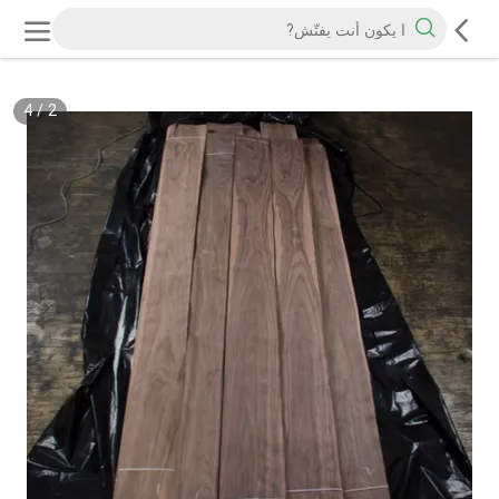
4
/
2