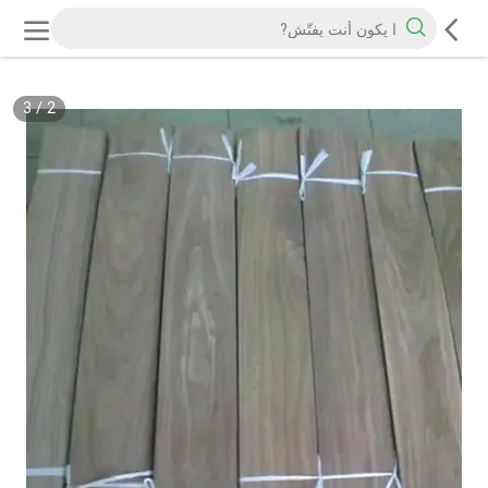
3
/
2