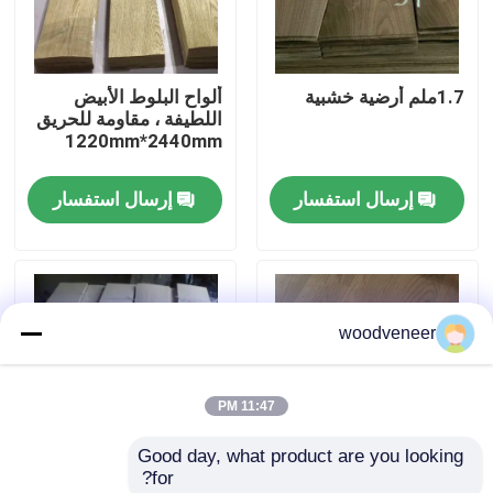
جولة في المعمل
1.7ملم أرضية خشبية
ألواح البلوط الأبيض
اللطيفة ، مقاومة للحريق
رقابة جودة
1220mm*2440mm
إرسال استفسار
إرسال استفسار
اتصل بنا
اطلب اقتباس
woodveneer
قشرة الخشب الطبيعي
11:47 PM
قشرة خشب مصبوغة
Good day, what product are you looking 
for?
قشرة الأرضيات الخشبية
ثلاث طبقات من القشرة
E1 E2 أرضية خشبية