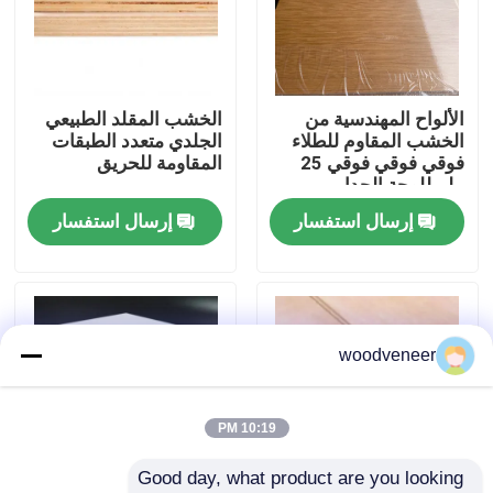
جولة في المعمل
الألواح المهندسية من
الخشب المقلد الطبيعي
رقابة جودة
الخشب المقاوم للطلاء
الجلدي متعدد الطبقات
فوقي فوقي فوقي 25
المقاومة للحريق
ملم للوحة الجدار
اتصل بنا
إرسال استفسار
إرسال استفسار
اطلب اقتباس
قشرة الخشب الطبيعي
woodveneer
قشرة خشب مصبوغة
10:19 PM
Good day, what product are you looking 
قشرة الأرضيات الخشبية