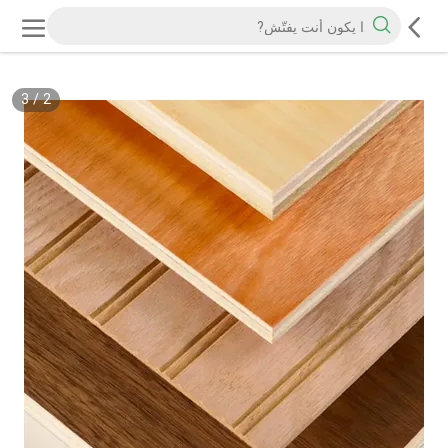
3
/
2